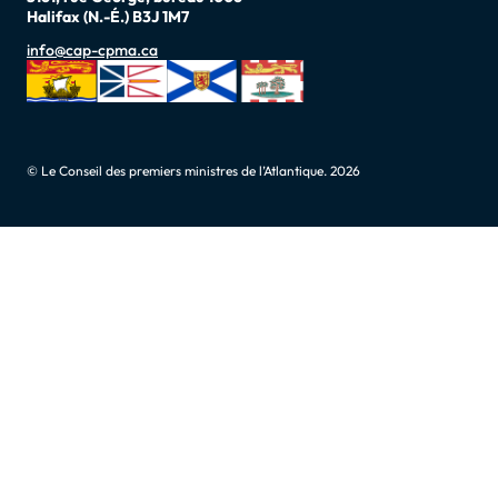
Halifax (N.-É.) B3J 1M7
info@cap-cpma.ca
© Le Conseil des premiers ministres de l’Atlantique. 2026